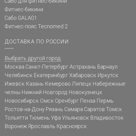
Сабо для фитнес-бикини
Фитнес-бикини
Сабо GALA01
Фитнес-пояс Tecnomed 2
ДОСТАВКА ПО РОССИИ
Выбрать другой город
Москва
Санкт-Петербург
Астрахань
Барнаул
Челябинск
Екатеринбург
Хабаровск
Иркутск
Ижевск
Казань
Кемерово
Липецк
Набережные
челны
Нижний Новгород
Новокузнецк
Новосибирск
Омск
Оренбург
Пенза
Пермь
Ростов-на-Дону
Рязань
Самара
Саратов
Томск
Тольятти
Тюмень
Уфа
Ульяновск
Владивосток
Воронеж
Ярославль
Красноярск