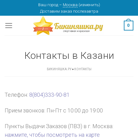
Skip
Ваш город
–
Москва
(
изменить
)
изменить
МОСКВА
Доставим заказ
послезавтра
to
content
0
Контакты в Казани
БИКИНЯШКА.РУ
»
КОНТАКТЫ
Телефон:
8(804)333-90-81
Прием звонков: Пн-Пт с 10:00 до 19:00
Пункты Выдачи Заказов (ПВЗ) в г.
Москва
:
нажмите, чтобы посмотреть на карте