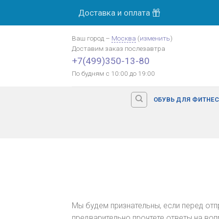
Skip
Доставка и оплата
to
content
Ваш город
–
Москва
(
изменить
)
Доставим заказ
послезавтра
+7(499)350-13-80
По будням с 10:00 до 19:00
ОБУВЬ ДЛЯ ФИТНЕ
Мы будем признательны, если перед от
предварительно прочтете ответы на воп