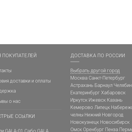
Я ПОКУПАТЕЛЕЙ
ДОСТАВКА ПО РОССИИ
такты
Выбрать другой город
Москва
Санкт-Петербург
овия доставки и оплаты
Астрахань
Барнаул
Челябин
держка
Екатеринбург
Хабаровск
Иркутск
Ижевск
Казань
ывы о нас
Кемерово
Липецк
Набереж
челны
Нижний Новгород
СТРЫЕ ССЫЛКИ
Новокузнецк
Новосибирск
Омск
Оренбург
Пенза
Перм
ли GALA-01
Сабо GALA