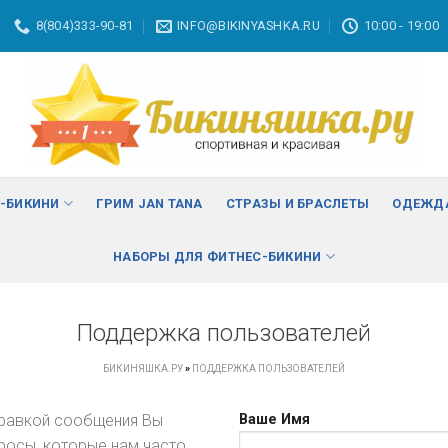
8(804)333-90-81
INFO@BIKINYASHKA.RU
10:00 - 19:00
С-БИКИНИ
ГРИМ JAN TANA
СТРАЗЫ И БРАСЛЕТЫ
ОДЕЖДА
НАБОРЫ ДЛЯ ФИТНЕС-БИКИНИ
Поддержка пользователей
БИКИНЯШКА.РУ
»
ПОДДЕРЖКА ПОЛЬЗОВАТЕЛЕЙ
правкой сообщения Вы
Ваше Имя
росы, которые нам часто