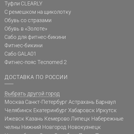
Туфли CLEARLY
С ремешком на щиколотку
Обувь со стразами
Обувь в «Золоте»
Сабо для фитнес-бикини
Фитнес-бикини
Сабо GALA01
Фитнес-пояс Tecnomed 2
ДОСТАВКА ПО РОССИИ
Выбрать другой город
Москва
Санкт-Петербург
Астрахань
Барнаул
Челябинск
Екатеринбург
Хабаровск
Иркутск
Ижевск
Казань
Кемерово
Липецк
Набережные
челны
Нижний Новгород
Новокузнецк