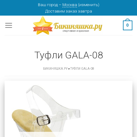
Skip
Ваш город
–
Москва
(
изменить
)
Доставим заказ
завтра
to
content
0
Туфли GALA-08
БИКИНЯШКА.РУ
»
ТУФЛИ GALA-08