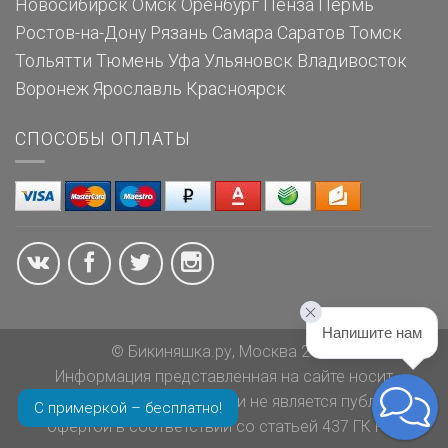
Новосибирск
Омск
Оренбург
Пенза
Пермь
Ростов-на-Дону
Рязань
Самара
Саратов
Томск
Тольятти
Тюмень
Уфа
Ульяновск
Владивосток
Воронеж
Ярославль
Красноярск
СПОСОБЫ ОПЛАТЫ
Напишите нам
© Бикиняшка.ру, Москва 2026
Информация представленная на сайте носит
ознакомительный характер и не является публичной
С примеркой – бесплатно!
офертой в соответствии со статьей 437 ГК РФ.