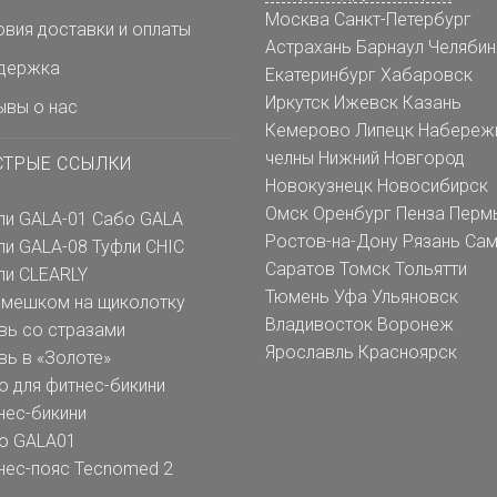
Москва
Санкт-Петербург
овия доставки и оплаты
Астрахань
Барнаул
Челябин
держка
Екатеринбург
Хабаровск
Иркутск
Ижевск
Казань
ывы о нас
Кемерово
Липецк
Набереж
челны
Нижний Новгород
СТРЫЕ ССЫЛКИ
Новокузнецк
Новосибирск
Омск
Оренбург
Пенза
Перм
ли GALA-01
Сабо GALA
Ростов-на-Дону
Рязань
Сам
ли GALA-08
Туфли CHIC
Саратов
Томск
Тольятти
ли CLEARLY
Тюмень
Уфа
Ульяновск
емешком на щиколотку
Владивосток
Воронеж
вь со стразами
Ярославль
Красноярск
вь в «Золоте»
о для фитнес-бикини
нес-бикини
о GALA01
нес-пояс Tecnomed 2