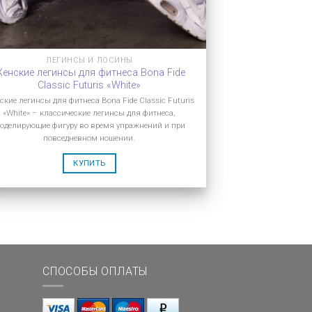
ЛЕГИНСЫ И ЛОСИНЫ
енские легинсы для фитнеса Bona Fide
Classic Futuris «White»
ские легинсы для фитнеса Bona Fide Classic Futuris
«White» – классические легинсы для фитнеса,
оделирующие фигуру во время упражнений и при
повседневном ношении.
КУПИТЬ
СПОСОБЫ ОПЛАТЫ