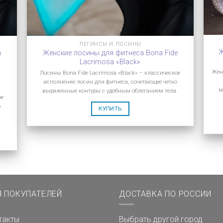
ЛЕГИНСЫ И ЛОСИНЫ
Ж
a
Женские лосины для фитнеса Bona Fide
Lacrimosa «Black»
Жен
Лосины Bona Fide Lacrimosa «Black» – классическое
исполнение лосин для фитнеса, сочетающее четко
м
выраженные контуры с удобным облеганием тела.
ое
о
КУПИТЬ
.
Я ПОКУПАТЕЛЕЙ
ДОСТАВКА ПО РОССИИ
такты
Выбрать другой город