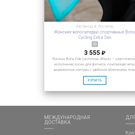
ЛЕГИНСЫ И ЛОСИНЫ
Женские велосипедки спортивные Bon
Cycling Extra Sex
XS
3 555
₽
Лосины Bona Fide Lacrimosa «Black» – классическ
исполнение лосин для фитнеса, сочетающее четк
выраженные контуры с удобным облеганием тела
КУПИТЬ
МЕЖДУНАРОДНАЯ
ДЛ
ДОСТАВКА
Кон