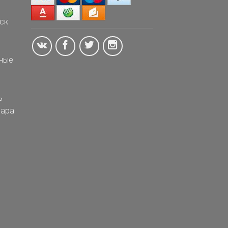
ск
ные
ь
ара