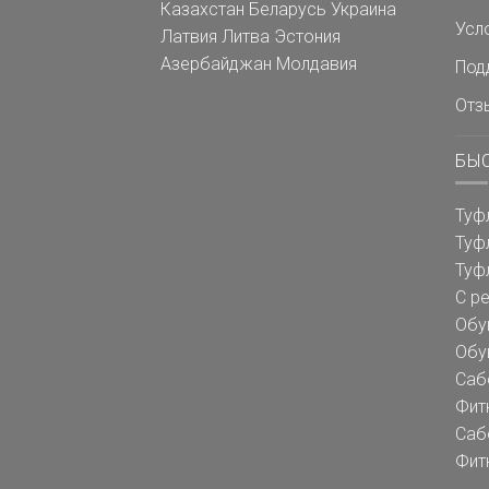
Казахстан
Беларусь
Украина
Усл
Латвия
Литва
Эстония
Азербайджан
Молдавия
Под
Отз
БЫ
Туф
Туф
Туф
С р
Обу
Обу
Саб
Фит
Саб
Фит