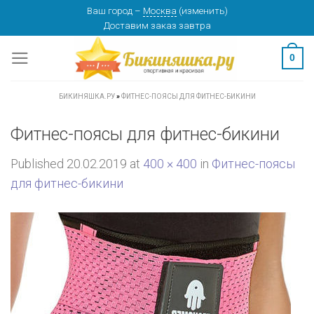
Skip
Ваш город
–
Москва
(
изменить
)
Доставим заказ
завтра
to
content
0
БИКИНЯШКА.РУ
»
ФИТНЕС-ПОЯСЫ ДЛЯ ФИТНЕС-БИКИНИ
Фитнес-поясы для фитнес-бикини
Published
20.02.2019
at
400 × 400
in
Фитнес-поясы
для фитнес-бикини