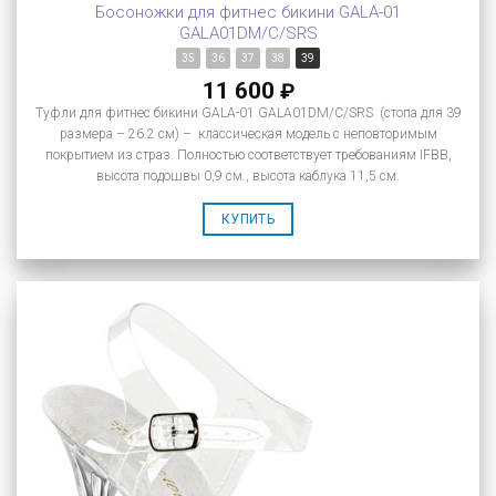
Босоножки для фитнес бикини GALA-01
GALA01DM/C/SRS
35
36
37
38
39
11 600
₽
Туфли для фитнес бикини GALA-01 GALA01DM/C/SRS (стопа для 39
размера – 26.2 см) – классическая модель с неповторимым
покрытием из страз. Полностью соответствует требованиям IFBB,
высота подошвы 0,9 см., высота каблука 11,5 см.
КУПИТЬ