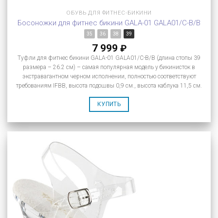
ОБУВЬ ДЛЯ ФИТНЕС-БИКИНИ
Босоножки для фитнес бикини GALA-01 GALA01/C-B/B
35
36
38
39
7 999
₽
Туфли для фитнес бикини GALA-01 GALA01/C-B/B (длина стопы 39
размера – 26.2 см) – самая популярная модель у бикинисток в
экстравагантном черном исполнении, полностью соответствуют
требованиям IFBB, высота подошвы 0,9 см., высота каблука 11,5 см.
КУПИТЬ