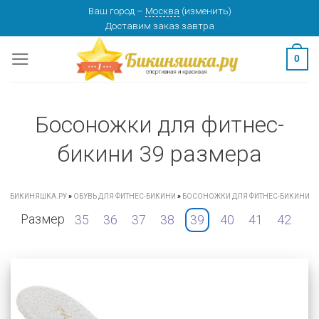
Skip
Ваш город
–
Москва
(
изменить
)
Доставим заказ
завтра
to
content
0
Босоножки для фитнес-
бикини 39 размера
БИКИНЯШКА.РУ
»
ОБУВЬ ДЛЯ ФИТНЕС-БИКИНИ
»
БОСОНОЖКИ ДЛЯ ФИТНЕС-БИКИНИ
Размер
35
36
37
38
39
40
41
42