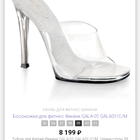
ОБУВЬ ДЛЯ ФИТНЕС-БИКИНИ
Босоножки для фитнес бикини GALA-01 GALA01/C/M
35
36
37
38
39
40
41
8 199
₽
Туфли для фитнес-бикини GALA-01 GALA01/C/M (длина стопы 39