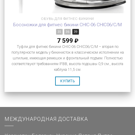
ОБУВЬ ДЛЯ ФИТНЕС-БИКИНИ
Босоножки для фитнес бикини CHIC-06 CHIC06/C/M
35
36
39
7 599
₽
Туфли для фитнес бикини CHIC-06 CHIC06/C/M – вторая по
популярности модель у бикинисток в классическом исполнении на
шпильке, имеющая ремешок и фронтальный подъем. Полностью
соответствуют требованиям IFBB, высота подошвы 0,9 см., высота
каблука 11,5 см.
КУПИТЬ
МЕЖДУНАРОДНАЯ ДОСТАВКА