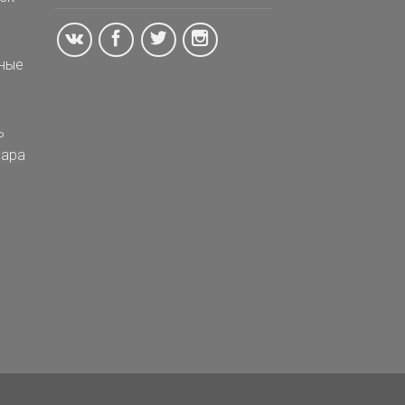
ные
ь
ара