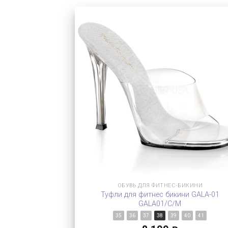
ОБУВЬ ДЛЯ ФИТНЕС-БИКИНИ
Туфли для фитнес бикини GALA-01
GALA01/C/M
35
36
37
38
39
40
41