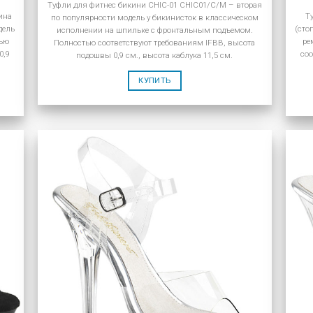
Туфли для фитнес бикини CHIC-01 CHIC01/C/M – вторая
ина
Т
по популярности модель у бикинисток в классическом
дель
(сто
исполнении на шпильке с фронтальным подъемом.
тью
ре
Полностью соответствуют требованиям IFBB, высота
0,9
соо
подошвы 0,9 см., высота каблука 11,5 см.
КУПИТЬ