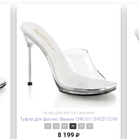
ОБУВЬ ДЛЯ ФИТНЕС-БИКИНИ
Туфли для фитнес бикини CHIC-01 CHIC01/C/M
35
36
37
38
39
40
8 199
₽