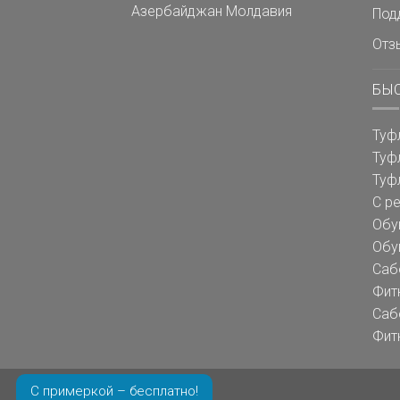
Азербайджан
Молдавия
Под
Отз
БЫ
Туф
Туф
Туф
С р
Обу
Обу
Саб
Фит
Саб
Фит
С примеркой – бесплатно!