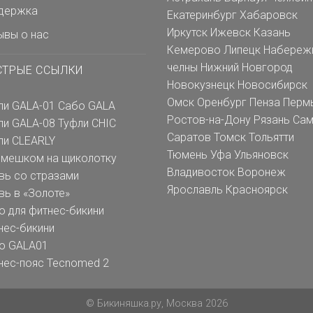
держка
Екатеринбург
Хабаровск
Иркутск
Ижевск
Казань
ывы о нас
Кемерово
Липецк
Набереж
челны
Нижний Новгород
СТРЫЕ ССЫЛКИ
Новокузнецк
Новосибирск
Омск
Оренбург
Пенза
Перм
ли GALA-01
Сабо GALA
Ростов-на-Дону
Рязань
Сам
ли GALA-08
Туфли CHIC
Саратов
Томск
Тольятти
ли CLEARLY
Тюмень
Уфа
Ульяновск
емешком на щиколотку
Владивосток
Воронеж
вь со стразами
Ярославль
Красноярск
вь в «Золоте»
о для фитнес-бикини
нес-бикини
о GALA01
нес-пояс Tecnomed 2
© Бикиняшка.ру, Москва 2026