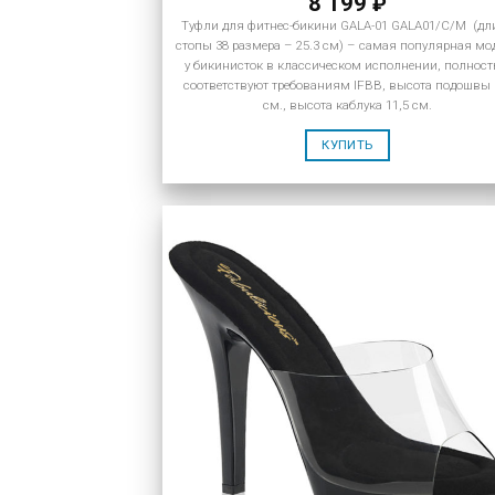
8 199
₽
Туфли для фитнес-бикини GALA-01 GALA01/C/M (дл
стопы 38 размера – 25.3 см) – самая популярная мо
у бикинисток в классическом исполнении, полнос
соответствуют требованиям IFBB, высота подошвы 
см., высота каблука 11,5 см.
КУПИТЬ