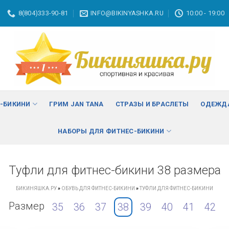
8(804)333-90-81
INFO@BIKINYASHKA.RU
10:00 - 19:00
С-БИКИНИ
ГРИМ JAN TANA
СТРАЗЫ И БРАСЛЕТЫ
ОДЕЖДА
НАБОРЫ ДЛЯ ФИТНЕС-БИКИНИ
Туфли для фитнес-бикини 38 размера
БИКИНЯШКА.РУ
»
ОБУВЬ ДЛЯ ФИТНЕС-БИКИНИ
»
ТУФЛИ ДЛЯ ФИТНЕС-БИКИНИ
Размер
35
36
37
38
39
40
41
42