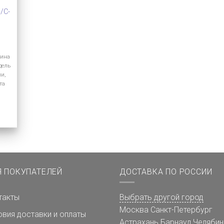
/C-
лина
дель
ии,
та
Я ПОКУПАТЕЛЕЙ
ДОСТАВКА ПО РОССИИ
такты
Выбрать другой город
Москва
Санкт-Петербург
овия доставки и оплаты
Астрахань
Барнаул
Челябин