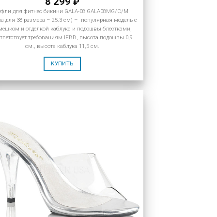
8 299
₽
уфли для фитнес бикини GALA-08 GALA08MG/C/M
па для 38 размера – 25.3 см) – популярная модель с
мешком и отделкой каблука и подошвы блестками,
тветствует требованиям IFBB, высота подошвы 0,9
см., высота каблука 11,5 см.
КУПИТЬ