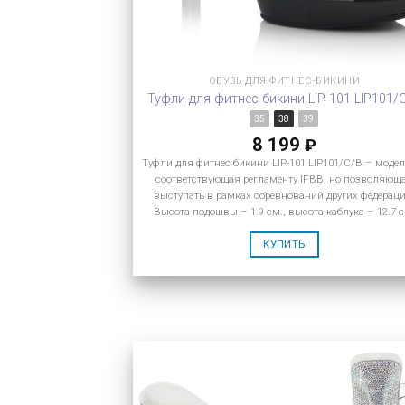
ОБУВЬ ДЛЯ ФИТНЕС-БИКИНИ
Туфли для фитнес бикини LIP-101 LIP101/
35
38
39
8 199
₽
Туфли для фитнес бикини LIP-101 LIP101/C/B – модел
соответствующая регламенту IFBB, но позволяющ
выступать в рамках соревнований других федераци
Высота подошвы – 1.9 см., высота каблука – 12.7 с
КУПИТЬ