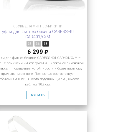
ОБУВЬ ДЛЯ ФИТНЕС-БИКИНИ
Туфли для фитнес бикини CARESS-401
CAR401/C/M
35
36
38
6 299
₽
фли для фитнес бикини CARESS-401 CAR401/C/M –
ль с заниженным каблуком и широкой силиконовой
тью для повышения устойчивости и более плотному
примыканию к ноге. Полностью соответствует
ебованиям IFBB, высота подошвы 0,9 см., высота
каблука 10,2 см.
КУПИТЬ