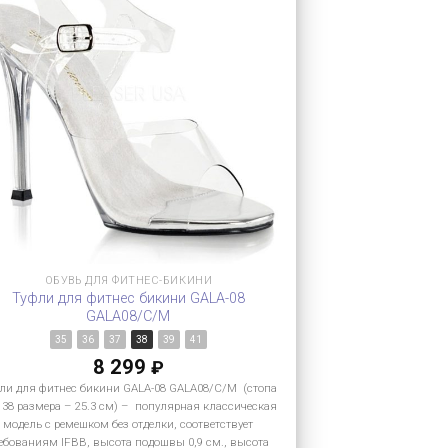
ОБУВЬ ДЛЯ ФИТНЕС-БИКИНИ
Туфли для фитнес бикини GALA-08
GALA08/C/M
35
36
37
38
39
41
8 299
₽
ли для фитнес бикини GALA-08 GALA08/C/M (стопа
 38 размера – 25.3 см) – популярная классическая
модель с ремешком без отделки, соответствует
ебованиям IFBB, высота подошвы 0,9 см., высота