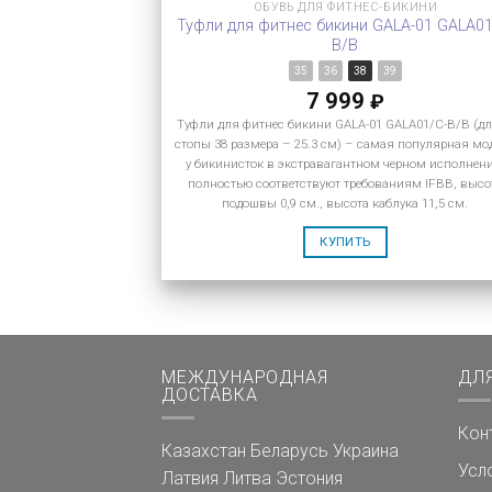
ОБУВЬ ДЛЯ ФИТНЕС-БИКИНИ
Туфли для фитнес бикини GALA-01 GALA01
B/B
35
36
38
39
7 999
₽
Туфли для фитнес бикини GALA-01 GALA01/C-B/B (д
стопы 38 размера – 25.3 см) – самая популярная мо
у бикинисток в экстравагантном черном исполнен
полностью соответствуют требованиям IFBB, высо
подошвы 0,9 см., высота каблука 11,5 см.
КУПИТЬ
МЕЖДУНАРОДНАЯ
ДЛ
ДОСТАВКА
Кон
Казахстан
Беларусь
Украина
Усл
Латвия
Литва
Эстония