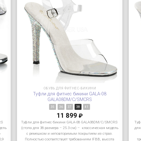
ОБУВЬ ДЛЯ ФИТНЕС-БИКИНИ
Туфли для фитнес бикини GALA-08
GALA08DM/C/SMCRS
35
36
37
38
41
11 899
₽
RS
Туфли для фитнес бикини GALA-08 GALA08DM/C/SMCRS
Туф
дель
(стопа для 38 размера – 25.3 см) – классическая модель
для
ю
с ремешком и неповторимым покрытием из страз.
0,9
Полностью соответствует требованиям IFBB, высота
тр