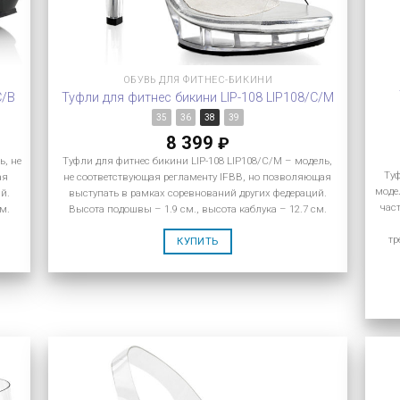
ОБУВЬ ДЛЯ ФИТНЕС-БИКИНИ
C/B
Туфли для фитнес бикини LIP-108 LIP108/C/M
35
36
38
39
8 399
₽
ь, не
Туфли для фитнес бикини LIP-108 LIP108/C/M – модель,
Ту
ая
не соответствующая регламенту IFBB, но позволяющая
моде
й.
выступать в рамках соревнований других федераций.
час
м.
Высота подошвы – 1.9 см., высота каблука – 12.7 см.
тр
КУПИТЬ