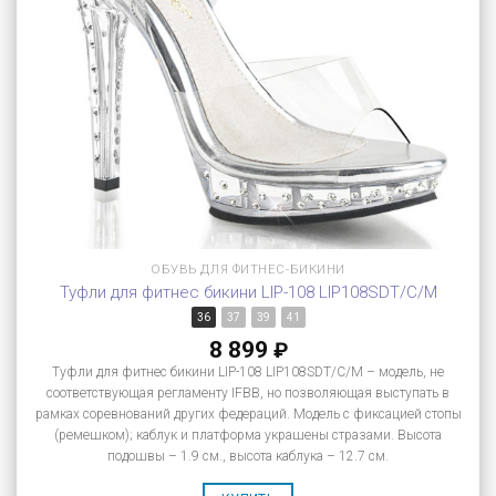
ОБУВЬ ДЛЯ ФИТНЕС-БИКИНИ
Туфли для фитнес бикини LIP-108 LIP108SDT/C/M
36
37
39
41
8 899
₽
Туфли для фитнес бикини LIP-108 LIP108SDT/C/M – модель, не
соответствующая регламенту IFBB, но позволяющая выступать в
рамках соревнований других федераций. Модель с фиксацией стопы
(ремешком); каблук и платформа украшены стразами. Высота
подошвы – 1.9 см., высота каблука – 12.7 см.