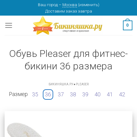
Skip
Ваш город
–
Москва
(
изменить
)
Доставим заказ
завтра
to
content
0
Обувь Pleaser для фитнес-
бикини 36 размера
БИКИНЯШКА.РУ
»
PLEASER
Размер
35
36
37
38
39
40
41
42