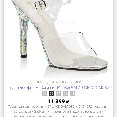
ОБУВЬ ДЛЯ ФИТНЕС-БИКИНИ
Туфли для фитнес бикини GALA-08 GALA08DM/C/SMCRS
35
36
37
38
41
11 899
₽
Туфли для фитнес бикини GALA-08 GALA08DM/C/SMCRS (стопа для
36 размера – 23.6 см) – классическая модель с ремешком и
неповторимым покрытием из страз. Полностью соответствует