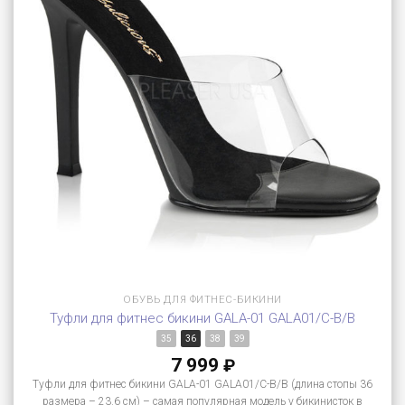
ОБУВЬ ДЛЯ ФИТНЕС-БИКИНИ
Туфли для фитнес бикини GALA-01 GALA01/C-B/B
35
36
38
39
7 999
₽
Туфли для фитнес бикини GALA-01 GALA01/C-B/B (длина стопы 36
размера – 23.6 см) – самая популярная модель у бикинисток в