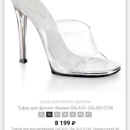
ОБУВЬ ДЛЯ ФИТНЕС-БИКИНИ
Туфли для фитнес бикини GALA-01 GALA01/C/M
35
36
37
38
39
40
41
8 199
₽
Туфли для фитнес-бикини GALA-01 GALA01/C/M (длина стопы 36