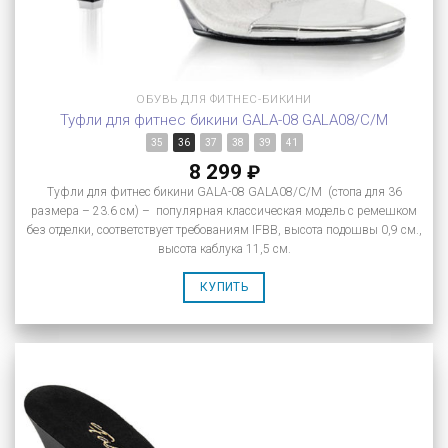
ОБУВЬ ДЛЯ ФИТНЕС-БИКИНИ
Туфли для фитнес бикини GALA-08 GALA08/C/M
35
36
37
38
39
41
8 299
₽
Туфли для фитнес бикини GALA-08 GALA08/C/M (стопа для 36
размера – 23.6 см) – популярная классическая модель с ремешком
без отделки, соответствует требованиям IFBB, высота подошвы 0,9 см.,
высота каблука 11,5 см.
КУПИТЬ