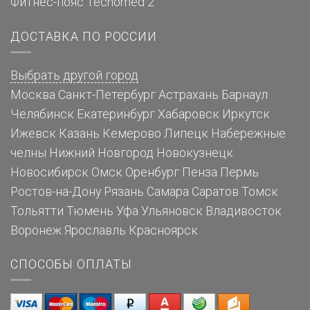
Фитнес-пояс Tecnomed 2
ДОСТАВКА ПО РОССИИ
Выбрать другой город
Москва
Санкт-Петербург
Астрахань
Барнаул
Челябинск
Екатеринбург
Хабаровск
Иркутск
Ижевск
Казань
Кемерово
Липецк
Набережные
челны
Нижний Новгород
Новокузнецк
Новосибирск
Омск
Оренбург
Пенза
Пермь
Ростов-на-Дону
Рязань
Самара
Саратов
Томск
Тольятти
Тюмень
Уфа
Ульяновск
Владивосток
Воронеж
Ярославль
Красноярск
СПОСОБЫ ОПЛАТЫ