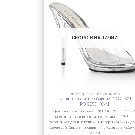
СКОРО В НАЛИЧИИ
ОБУВЬ ДЛЯ ФИТНЕС-БИКИНИ
Туфли для фитнес бикини POISE-501
POISE501/C/M
Туфли для фитнес бикини POISE-501 POISE501/C/M
модель, не подпадающая под регламент IFBB, но
разрешенная для выступлений на соревнованиях др
федераций. Высота подошвы – 1 см., высота каблук
12.7 см.