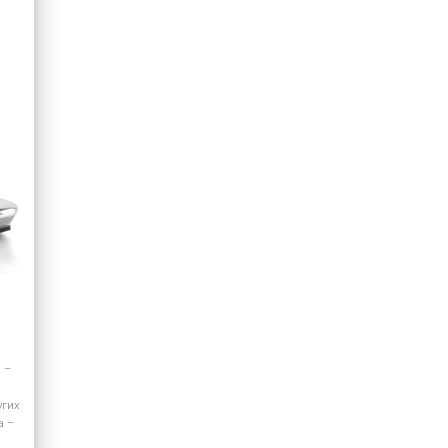
 –
угих
а –