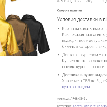
для ожидания выхода на сце
Скоро в наличии
Условия доставки в г.
Все наши халаты имеют
Как показал наш опыт, с
подходит всем девушкам,
бикини, в которой плани
Доставка курьером – от 
Курьер доставит заказ п
выезда курьер позвонит
Доставка в пункт выдачи
Хранение в ПВЗ до 5 дне
пунктов выдачи
Артикул:
AR-BASE-GL
Категория:
Халаты для фитнес-бик