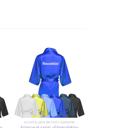
ХАЛАТЫ ДЛЯ ФИТНЕС-БИКИНИ
i»
Атласный халат «Fitnessbikini»