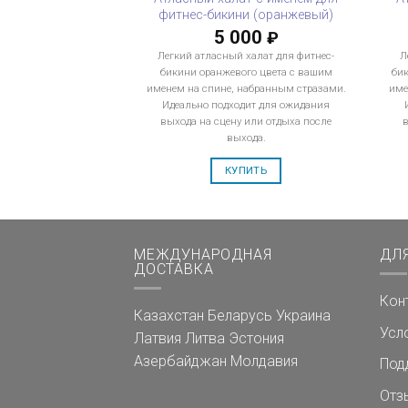
фитнес-бикини (оранжевый)
5 000
₽
Легкий атласный халат для фитнес-
Л
бикини оранжевого цвета с вашим
би
именем на спине, набранным стразами.
име
Идеально подходит для ожидания
выхода на сцену или отдыха после
выхода.
КУПИТЬ
МЕЖДУНАРОДНАЯ
ДЛ
ДОСТАВКА
Кон
Казахстан
Беларусь
Украина
Усл
Латвия
Литва
Эстония
Азербайджан
Молдавия
Под
Отз