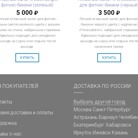
фитнес-бикини (зеленый)
для фитнес-бикини (черный
5 000
3 500
₽
₽
егкий атласный халат для фитнес-
Легкий атласный халат для фитнес
кини светло-зеленого цвета с вашим
бикини черного цвета с надписью
нем на спине, набранным стразами.
«Fitnessbikini», набранной стразами
Идеально подходит для ожидания
Идеально подходит для ожидания
выхода на сцену или отдыха после
выхода на сцену или отдыха посл
выхода.
нанесения грима.
КУПИТЬ
КУПИТЬ
Я ПОКУПАТЕЛЕЙ
ДОСТАВКА ПО РОССИИ
такты
Выбрать другой город
Москва
Санкт-Петербург
овия доставки и оплаты
Астрахань
Барнаул
Челябин
держка
Екатеринбург
Хабаровск
Иркутск
Ижевск
Казань
ывы о нас