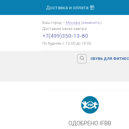
Skip
Доставка и оплата
МОСК
to
content
Ваш город
–
Москва
(
изменить
)
Доставим заказ
завтра
Оплата картой банка
+7(499)350-13-80
По будням с 10:00 до 19:00
ОБУВЬ ДЛЯ ФИТНЕ
ОДОБРЕНО IFBB