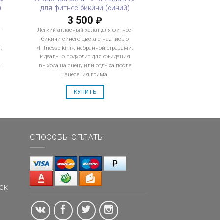
)
для фитнес-бикини (синий)
3 500
₽
-
Легкий атласный халат для фитнес-
бикини синего цвета с надписью
.
«Fitnessbikini», набранной стразами.
Идеально подходит для ожидания
е
выхода на сцену или отдыха после
нанесения грима.
КУПИТЬ
СПОСОБЫ ОПЛАТЫ
ск