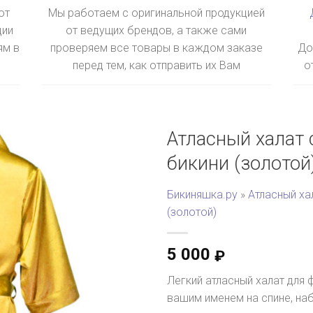
ют
Мы работаем с оригинальной продукцией
ции
от ведущих брендов, а также сами
ям в
проверяем все товары в каждом заказе
До
перед тем, как отправить их Вам
о
Атласный халат 
бикини (золотой
Бикиняшка.ру
»
Атласный ха
(золотой)
5 000
₽
Легкий атласный халат для 
вашим именем на спине, на