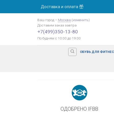
Skip
Доставка и оплата
МОСК
to
content
Ваш город
–
Москва
(
изменить
)
Доставим заказ
завтра
Оплата картой банка
+7(499)350-13-80
По будням с 10:00 до 19:00
ОБУВЬ ДЛЯ ФИТНЕ
ОДОБРЕНО IFBB