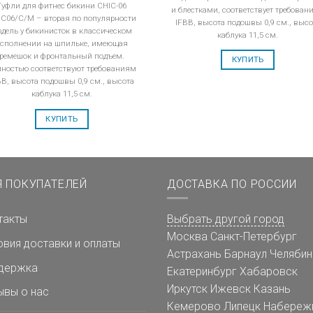
Туфли для фитнес бикини CHIC-06
и блестками, соответствует требован
IC06/C/M – вторая по популярности
IFBB, высота подошвы 0,9 см., высо
дель у бикинисток в классическом
каблука 11,5 см.
сполнении на шпильке, имеющая
ремешок и фронтальный подъем.
КУПИТЬ
ностью соответствуют требованиям
BB, высота подошвы 0,9 см., высота
каблука 11,5 см.
КУПИТЬ
Я ПОКУПАТЕЛЕЙ
ДОСТАВКА ПО РОССИИ
такты
Выбрать другой город
Москва
Санкт-Петербург
овия доставки и оплаты
Астрахань
Барнаул
Челябин
держка
Екатеринбург
Хабаровск
Иркутск
Ижевск
Казань
ывы о нас
Кемерово
Липецк
Набереж