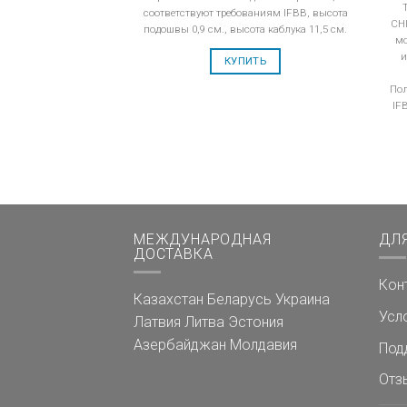
соответствуют требованиям IFBB, высота
CH
подошвы 0,9 см., высота каблука 11,5 см.
мо
и
КУПИТЬ
Пол
IF
МЕЖДУНАРОДНАЯ
ДЛ
ДОСТАВКА
Кон
Казахстан
Беларусь
Украина
Усл
Латвия
Литва
Эстония
Азербайджан
Молдавия
Под
Отз