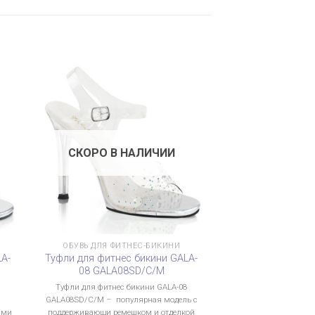
СКОРО В НАЛИЧИИ
ОБУВЬ ДЛЯ ФИТНЕС-БИКИНИ
LA-
Туфли для фитнес бикини GALA-
08 GALA08SD/C/M
9
Туфли для фитнес бикини GALA-08
GALA08SD/C/M – популярная модель с
ами
поддерживающи ремешком и отделкой