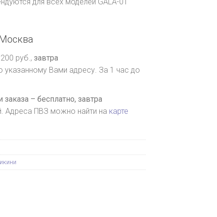
ендуются для всех моделей GALA-01
Москва
200 руб.,
завтра
о указанному Вами адресу. За 1 час до
 заказа – бесплатно,
завтра
й. Адреса ПВЗ можно найти на
карте
бикини