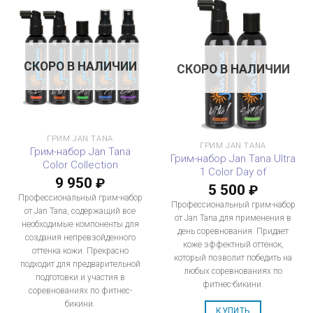
СКОРО В НАЛИЧИИ
СКОРО В НАЛИЧИИ
ГРИМ JAN TANA
ГРИМ JAN TANA
Грим-набор Jan Tana
Грим-набор Jan Tana Ultra
Color Collection
1 Color Day of
9 950
₽
5 500
₽
Профессиональный грим-набор
Профессиональный грим-набор
от Jan Tana, содержащий все
от Jan Tana для применения в
необходимые компоненты для
день соревнования. Придает
создания непревзойденного
коже эффектный оттенок,
оттенка кожи. Прекрасно
который позволит победить на
подходит для предварительной
любых соревнованиях по
подготовки и участия в
фитнес-бикини.
соревнованиях по фитнес-
бикини.
КУПИТЬ