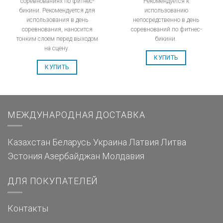
соревнованиях по фитнес-
Рекомендуется к
бикини. Рекомендуется для
использованию
использования в день
непосредственно в день
соревнования, наносится
соревнований по фитнес-
тонким слоем перед выходом
бикини.
на сцену.
КУПИТЬ
КУПИТЬ
МЕЖДУНАРОДНАЯ ДОСТАВКА
Казахстан
Беларусь
Украина
Латвия
Литва
Эстония
Азербайджан
Молдавия
ДЛЯ ПОКУПАТЕЛЕЙ
Контакты