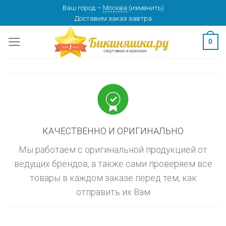
Skip
Ваш город
–
Москва
(
изменить
)
изменить
МОСКВА
Доставим заказ
завтра
to
content
0
КАЧЕСТВЕННО И ОРИГИНАЛЬНО
Мы работаем с оригинальной продукцией от
ведущих брендов, а также сами проверяем все
товары в каждом заказе перед тем, как
отправить их Вам