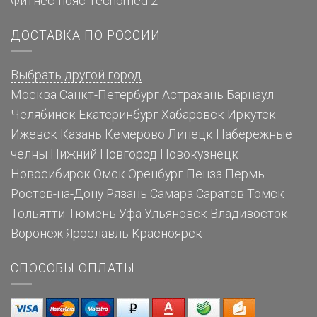
Фитнес-пояс Tecnomed 2
ДОСТАВКА ПО РОССИИ
Выбрать другой город
Москва
Санкт-Петербург
Астрахань
Барнаул
Челябинск
Екатеринбург
Хабаровск
Иркутск
Ижевск
Казань
Кемерово
Липецк
Набережные
челны
Нижний Новгород
Новокузнецк
Новосибирск
Омск
Оренбург
Пенза
Пермь
Ростов-на-Дону
Рязань
Самара
Саратов
Томск
Тольятти
Тюмень
Уфа
Ульяновск
Владивосток
Воронеж
Ярославль
Красноярск
СПОСОБЫ ОПЛАТЫ