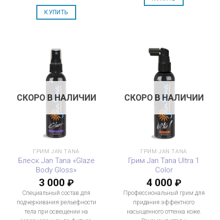
КУПИТЬ
СКОРО В НАЛИЧИИ
СКОРО В НАЛИЧИИ
ГРИМ JAN TANA
ГРИМ JAN TANA
Блеск Jan Tana «Glaze
Грим Jan Tana Ultra 1
Body Gloss»
Color
3 000
4 000
₽
₽
Специальный состав для
Профессиональный грим для
подчеркивания рельефности
придания эффектного
тела при освещении на
насыщенного оттенка коже.