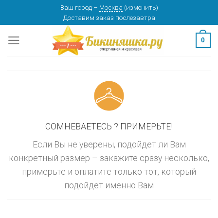
Skip
Ваш город
–
Москва
(
изменить
)
изменить
МОСКВА
Доставим заказ
послезавтра
to
content
0
СОМНЕВАЕТЕСЬ ? ПРИМЕРЬТЕ!
Если Вы не уверены, подойдет ли Вам
конкретный размер – закажите сразу несколько,
примерьте и оплатите только тот, который
подойдет именно Вам