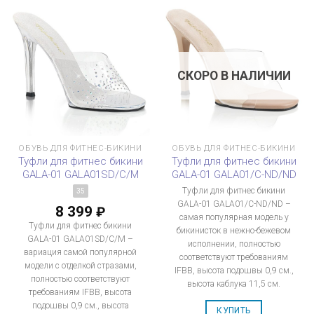
СКОРО В НАЛИЧИИ
ОБУВЬ ДЛЯ ФИТНЕС-БИКИНИ
ОБУВЬ ДЛЯ ФИТНЕС-БИКИНИ
Туфли для фитнес бикини
Туфли для фитнес бикини
GALA-01 GALA01SD/C/M
GALA-01 GALA01/C-ND/ND
Туфли для фитнес бикини
35
GALA-01 GALA01/C-ND/ND –
8 399
₽
самая популярная модель у
Туфли для фитнес бикини
бикинисток в нежно-бежевом
GALA-01 GALA01SD/C/M –
исполнении, полностью
вариация самой популярной
соответствуют требованиям
модели с отделкой стразами,
IFBB, высота подошвы 0,9 см.,
полностью соответствуют
высота каблука 11,5 см.
требованиям IFBB, высота
подошвы 0,9 см., высота
КУПИТЬ