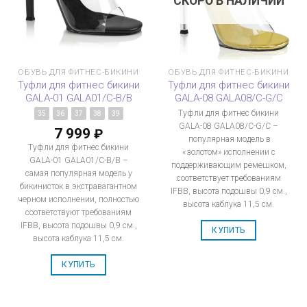
СКОРО В НАЛИЧИИ
ОБУВЬ ДЛЯ ФИТНЕС-БИКИНИ
ОБУВЬ ДЛЯ ФИТНЕС-БИКИНИ
Туфли для фитнес бикини
Туфли для фитнес бикини
GALA-01 GALA01/C-B/B
GALA-08 GALA08/C-G/C
Туфли для фитнес бикини
35
36
37
38
39
GALA-08 GALA08/C-G/C –
7 999
₽
популярная модель в
Туфли для фитнес бикини
«золотом» исполнении с
GALA-01 GALA01/C-B/B –
поддерживающим ремешком,
самая популярная модель у
соответствует требованиям
бикинисток в экстравагантном
IFBB, высота подошвы 0,9 см.,
черном исполнении, полностью
высота каблука 11,5 см.
соответствуют требованиям
IFBB, высота подошвы 0,9 см.,
КУПИТЬ
высота каблука 11,5 см.
КУПИТЬ