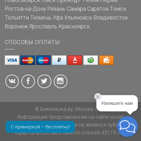
Новосибирск
Омск
Оренбург
Пенза
Пермь
Ростов-на-Дону
Рязань
Самара
Саратов
Томск
Тольятти
Тюмень
Уфа
Ульяновск
Владивосток
Воронеж
Ярославль
Красноярск
СПОСОБЫ ОПЛАТЫ
Напишите нам
© Бикиняшка.ру, Москва 2026
Информация представленная на сайте носит
ознакомительный характер и не является публичной
С примеркой – бесплатно!
офертой в соответствии со статьей 437 ГК РФ.