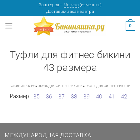
Skip
Ваш город
–
Москва
(
изменить
)
Доставим заказ
завтра
to
content
0
Туфли для фитнес-бикини
43 размера
БИКИНЯШКА.РУ
»
ОБУВЬ ДЛЯ ФИТНЕС-БИКИНИ
»
ТУФЛИ ДЛЯ ФИТНЕС-БИКИНИ
Размер
35
36
37
38
39
40
41
42
МЕЖДУНАРОДНАЯ ДОСТАВКА