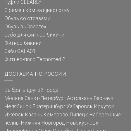
Туфли CLEARLY
С ремешком на щиколотку
Обувь со стразами
Обувь в «Золоте»
Сабо для фитнес-бикини
Фитнес-бикини
Сабо GALA01
Фитнес-пояс Tecnomed 2
ДОСТАВКА ПО РОССИИ
Выбрать другой город
Москва
Санкт-Петербург
Астрахань
Барнаул
Челябинск
Екатеринбург
Хабаровск
Иркутск
Ижевск
Казань
Кемерово
Липецк
Набережные
челны
Нижний Новгород
Новокузнецк