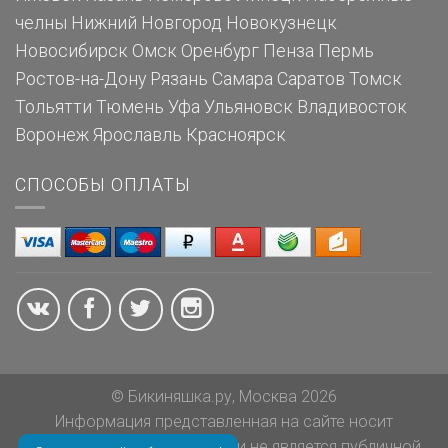
челны
Нижний Новгород
Новокузнецк
Новосибирск
Омск
Оренбург
Пенза
Пермь
Ростов-на-Дону
Рязань
Самара
Саратов
Томск
Тольятти
Тюмень
Уфа
Ульяновск
Владивосток
Воронеж
Ярославль
Красноярск
СПОСОБЫ ОПЛАТЫ
© Бикиняшка.ру, Москва 2026
Информация представленная на сайте носит
ознакомительный характер и не является публичной