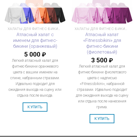
ХАЛАТЫ ДЛЯ ФИТНЕС-БИКИНИ
ХАЛАТЫ ДЛЯ ФИТНЕС-БИКИНИ
Атласный халат с
Атласный халат
именем для фитнес-
«Fitnessbikini» для
бикини (оранжевый)
фитнес-бикини
(фиолетовый)
5 000
₽
3 500
₽
Легкий атласный халат для
фитнес-бикини оранжевого
Легкий атласный халат для
цвета с вашим именем на
фитнес-бикини фиолетового
спине, набранным стразами.
цвета с надписью
Идеально подходит для
«Fitnessbikini», набранной
ожидания выхода на сцену или
стразами. Идеально подходит
отдыха после выхода.
для ожидания выхода на сцену
или отдыха после нанесения
грима.
КУПИТЬ
КУПИТЬ