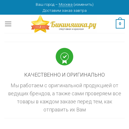
Skip
Ваш город
–
Москва
(
изменить
)
изменить
МОСКВА
Доставим заказ
завтра
to
content
0
КАЧЕСТВЕННО И ОРИГИНАЛЬНО
Мы работаем с оригинальной продукцией от
ведущих брендов, а также сами проверяем все
товары в каждом заказе перед тем, как
отправить их Вам