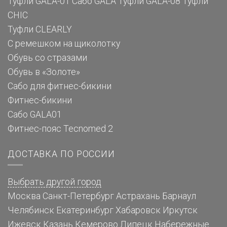
Туфли GALA-01
Сабо GALA
Туфли GALA-08
Туфли
CHIC
Туфли CLEARLY
С ремешком на щиколотку
Обувь со стразами
Обувь в «Золоте»
Сабо для фитнес-бикини
Фитнес-бикини
Сабо GALA01
Фитнес-пояс Tecnomed 2
ДОСТАВКА ПО РОССИИ
Выбрать другой город
Москва
Санкт-Петербург
Астрахань
Барнаул
Челябинск
Екатеринбург
Хабаровск
Иркутск
Ижевск
Казань
Кемерово
Липецк
Набережные