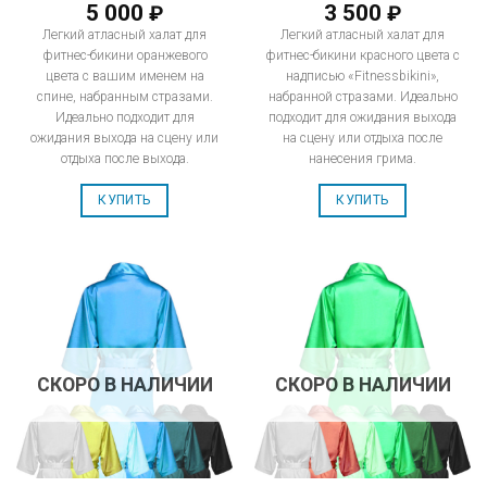
5 000
3 500
₽
₽
Легкий атласный халат для
Легкий атласный халат для
фитнес-бикини оранжевого
фитнес-бикини красного цвета с
цвета с вашим именем на
надписью «Fitnessbikini»,
спине, набранным стразами.
набранной стразами. Идеально
Идеально подходит для
подходит для ожидания выхода
ожидания выхода на сцену или
на сцену или отдыха после
отдыха после выхода.
нанесения грима.
КУПИТЬ
КУПИТЬ
СКОРО В НАЛИЧИИ
СКОРО В НАЛИЧИИ