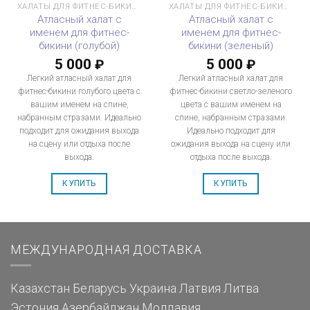
ХАЛАТЫ ДЛЯ ФИТНЕС-БИКИНИ
ХАЛАТЫ ДЛЯ ФИТНЕС-БИКИНИ
Атласный халат с
Атласный халат с
именем для фитнес-
именем для фитнес-
бикини (голубой)
бикини (зеленый)
5 000
5 000
₽
₽
Легкий атласный халат для
Легкий атласный халат для
фитнес-бикини голубого цвета с
фитнес-бикини светло-зеленого
вашим именем на спине,
цвета с вашим именем на
набранным стразами. Идеально
спине, набранным стразами.
подходит для ожидания выхода
Идеально подходит для
на сцену или отдыха после
ожидания выхода на сцену или
выхода.
отдыха после выхода.
КУПИТЬ
КУПИТЬ
МЕЖДУНАРОДНАЯ ДОСТАВКА
Казахстан
Беларусь
Украина
Латвия
Литва
Эстония
Азербайджан
Молдавия