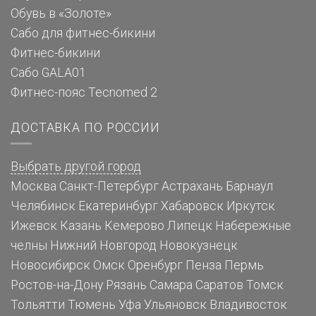
Обувь в «Золоте»
Сабо для фитнес-бикини
Фитнес-бикини
Сабо GALA01
Фитнес-пояс Tecnomed 2
ДОСТАВКА ПО РОССИИ
Выбрать другой город
Москва
Санкт-Петербург
Астрахань
Барнаул
Челябинск
Екатеринбург
Хабаровск
Иркутск
Ижевск
Казань
Кемерово
Липецк
Набережные
челны
Нижний Новгород
Новокузнецк
Новосибирск
Омск
Оренбург
Пенза
Пермь
Ростов-на-Дону
Рязань
Самара
Саратов
Томск
Тольятти
Тюмень
Уфа
Ульяновск
Владивосток