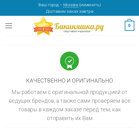
Skip
Ваш город
–
Москва
(
изменить
)
изменить
МОСКВА
Доставим заказ
завтра
to
content
0
КАЧЕСТВЕННО И ОРИГИНАЛЬНО
Мы работаем с оригинальной продукцией от
ведущих брендов, а также сами проверяем все
товары в каждом заказе перед тем, как
отправить их Вам