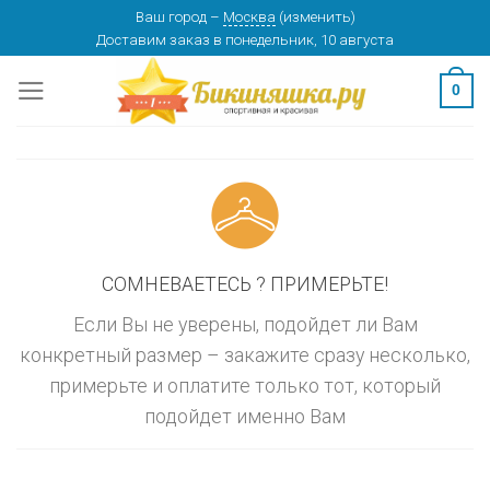
Skip
Ваш город
–
Москва
(
изменить
)
изменить
МОСКВА
Доставим заказ
в понедельник, 10 августа
to
content
0
СОМНЕВАЕТЕСЬ ? ПРИМЕРЬТЕ!
Если Вы не уверены, подойдет ли Вам
конкретный размер – закажите сразу несколько,
примерьте и оплатите только тот, который
подойдет именно Вам