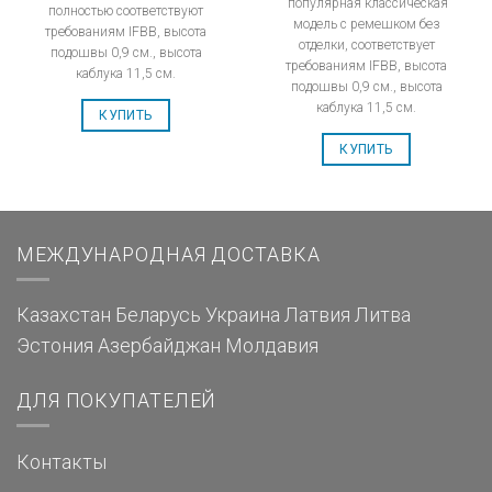
популярная классическая
полностью соответствуют
модель с ремешком без
требованиям IFBB, высота
отделки, соответствует
подошвы 0,9 см., высота
требованиям IFBB, высота
каблука 11,5 см.
подошвы 0,9 см., высота
каблука 11,5 см.
КУПИТЬ
КУПИТЬ
МЕЖДУНАРОДНАЯ ДОСТАВКА
Казахстан
Беларусь
Украина
Латвия
Литва
Эстония
Азербайджан
Молдавия
ДЛЯ ПОКУПАТЕЛЕЙ
Контакты