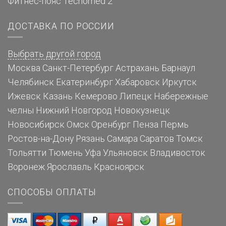
Фитнес-пояс Tecnomed 2
ДОСТАВКА ПО РОССИИ
Выбрать другой город
Москва
Санкт-Петербург
Астрахань
Барнаул
Челябинск
Екатеринбург
Хабаровск
Иркутск
Ижевск
Казань
Кемерово
Липецк
Набережные
челны
Нижний Новгород
Новокузнецк
Новосибирск
Омск
Оренбург
Пенза
Пермь
Ростов-на-Дону
Рязань
Самара
Саратов
Томск
Тольятти
Тюмень
Уфа
Ульяновск
Владивосток
Воронеж
Ярославль
Красноярск
СПОСОБЫ ОПЛАТЫ